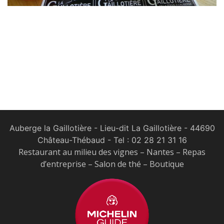
Auberge la Gaillotière - Lieu-dit La Gaillotière - 44690
Château-Thébaud
- Tel :
02 28 21 31 16
Restaurant au milieu des vignes – Nantes – Repas
d’entreprise – Salon de thé – Boutique