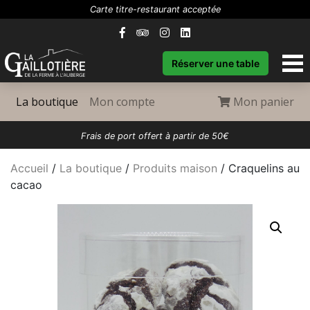
Carte titre-restaurant acceptée
Réserver une table
(current)
La boutique
Mon compte
Mon panier
Frais de port offert à partir de 50€
Accueil
/
La boutique
/
Produits maison
/ Craquelins au
cacao