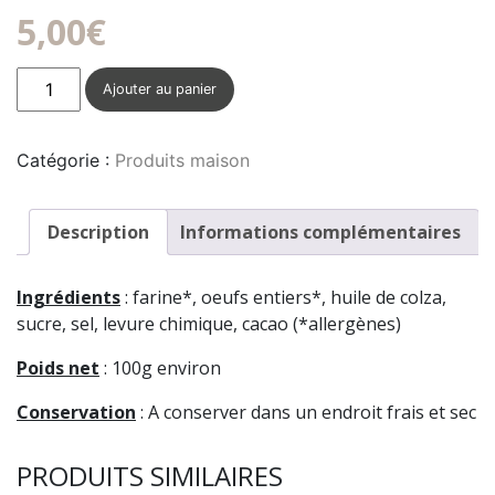
5,00
€
quantité
Ajouter au panier
de
Craquelins
au
Catégorie :
Produits maison
cacao
Description
Informations complémentaires
Ingrédients
: farine*, oeufs entiers*, huile de colza,
sucre, sel, levure chimique, cacao (*allergènes)
Poids net
: 100g environ
Conservation
: A conserver dans un endroit frais et sec
PRODUITS SIMILAIRES