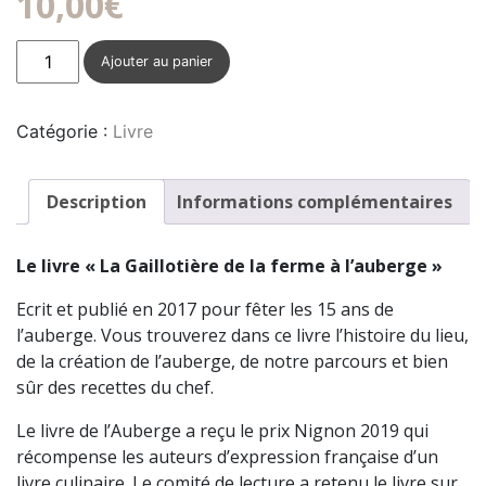
10,00
€
quantité
Ajouter au panier
de
Le
livre
Catégorie :
Livre
de
l'auberge
Description
Informations complémentaires
Le livre « La Gaillotière de la ferme à l’auberge »
Ecrit et publié en 2017 pour fêter les 15 ans de
l’auberge. Vous trouverez dans ce livre l’histoire du lieu,
de la création de l’auberge, de notre parcours et bien
sûr des recettes du chef.
Le livre de l’Auberge a reçu le prix Nignon 2019 qui
récompense les auteurs d’expression française d’un
livre culinaire. Le comité de lecture a retenu le livre sur