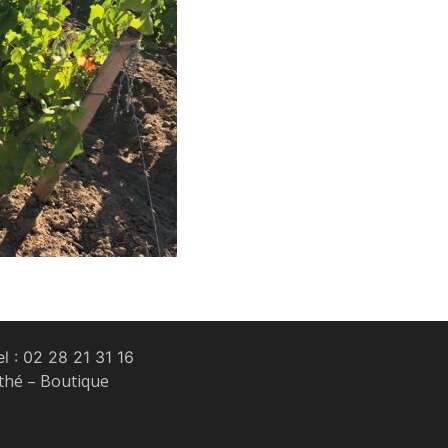
l :
02 28 21 31 16
 thé – Boutique