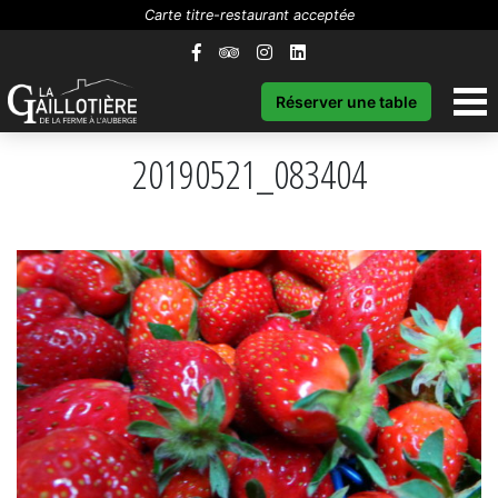
Carte titre-restaurant acceptée
Réserver une table
20190521_083404