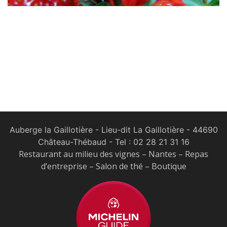
Auberge la Gaillotière - Lieu-dit La Gaillotière - 44690
Château-Thébaud
- Tel :
02 28 21 31 16
Restaurant au milieu des vignes – Nantes – Repas
d’entreprise – Salon de thé – Boutique