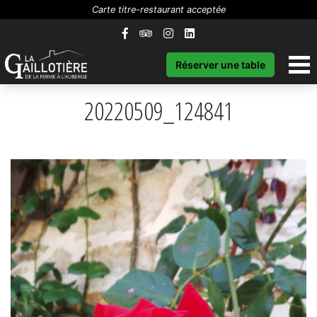
Carte titre-restaurant acceptée
Réserver une table
20220509_124841