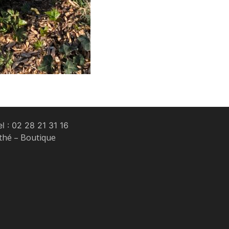
l :
02 28 21 31 16
 thé – Boutique