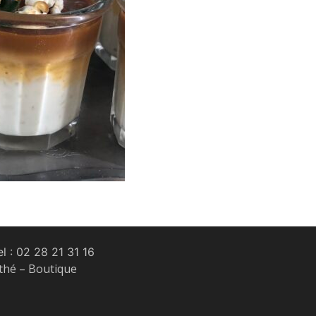
l :
02 28 21 31 16
 thé – Boutique