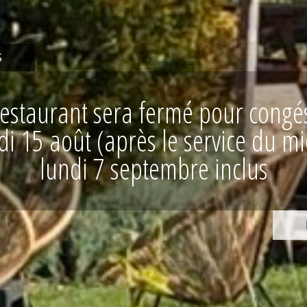
ES
r
é
u
n
i
o
n
d
e
t
r
a
v
a
i
l
a
u
m
i
l
i
e
u
d
e
s
v