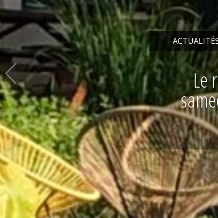
ENTREPRIS
V
o
t
r
e