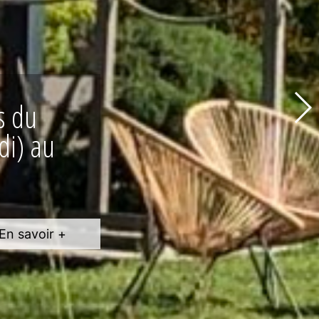
i
g
n
e
s
!
En savoir +