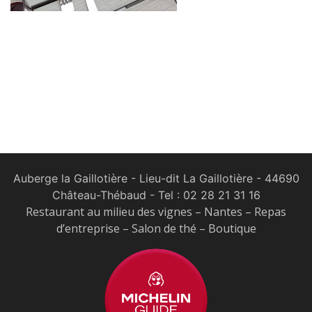
Auberge la Gaillotière - Lieu-dit La Gaillotière - 44690
Château-Thébaud
- Tel :
02 28 21 31 16
Restaurant au milieu des vignes – Nantes – Repas
d’entreprise – Salon de thé – Boutique