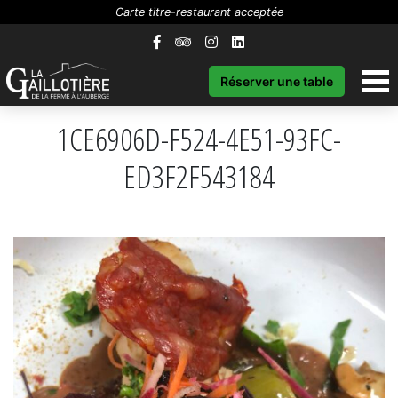
Carte titre-restaurant acceptée
Réserver une table
1CE6906D-F524-4E51-93FC-
ED3F2F543184