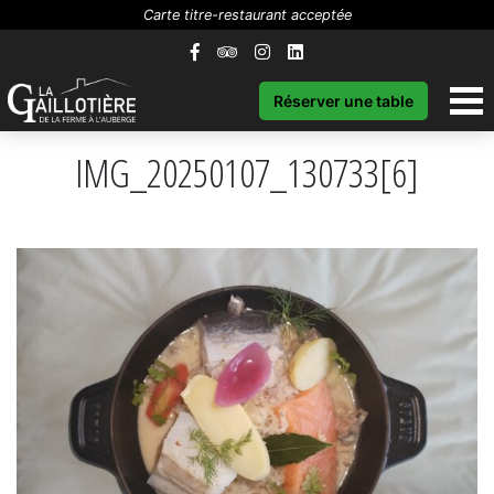
Carte titre-restaurant acceptée
Réserver une table
IMG_20250107_130733[6]