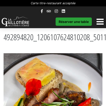
Carte titre-restaurant acceptée
Réserver une table
492894820_1206107624810208_501