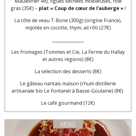
Maulévrier 49), figues séchées moelleuses, foie
gras
(35€) –
p
lat « Coup de cœur de l’auberge »
!
La côte de veau T-Bone (300g) (origine France),
mijotée en cocotte, thym, ail rôti (27€)
_______________
Les fromages (Tommes et Cie, La Ferme du Hallay
et autres régions)
(8€)
La sélection des desserts (8€)
Le gâteau nantais maison (rhum distillerie
artisanale bio Le Fontanel à Basse-Goulaine) (8€)
Le café gourmand (12€)
MENU