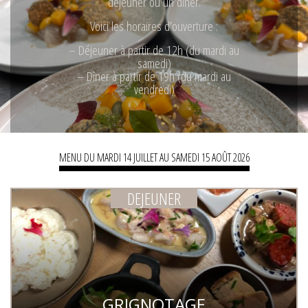
déjeuner ou un dîner.
Voici les horaires d’ouverture :
– Déjeuner à partir de 12h (du mardi au
samedi)
– Dîner à partir de 19h (du mardi au
vendredi)
MENU DU MARDI 14 JUILLET AU SAMEDI 15 AOÛT 2026
DEJEUNER
GRIGNOTAGE