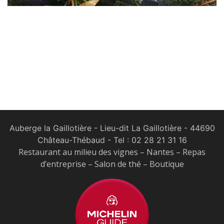
Auberge la Gaillotière - Lieu-dit La Gaillotière - 44690
Château-Thébaud
- Tel :
02 28 21 31 16
Restaurant au milieu des vignes – Nantes – Repas
d’entreprise – Salon de thé – Boutique