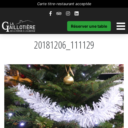
Carte titre-restaurant acceptée
Réserver une table
20181206_111129