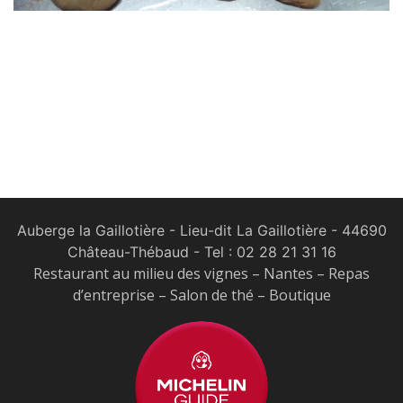
Auberge la Gaillotière - Lieu-dit La Gaillotière - 44690
Château-Thébaud
- Tel :
02 28 21 31 16
Restaurant au milieu des vignes – Nantes – Repas
d’entreprise – Salon de thé – Boutique