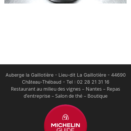
Auberge la Gaillotière - Lieu-dit La Gaillotière - 44690
Château-Thébaud
- Tel :
02 28 21 31 16
Restaurant au milieu des vignes – Nantes – Repas
d’entreprise – Salon de thé – Boutique