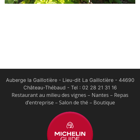
Auberge la Gaillotière - Lieu-dit La Gaillotière - 44690
Château-Thébaud
- Tel :
02 28 21 31 16
Restaurant au milieu des vignes – Nantes – Repas
d’entreprise – Salon de thé – Boutique