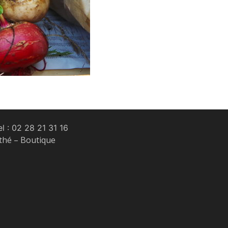
l :
02 28 21 31 16
 thé – Boutique