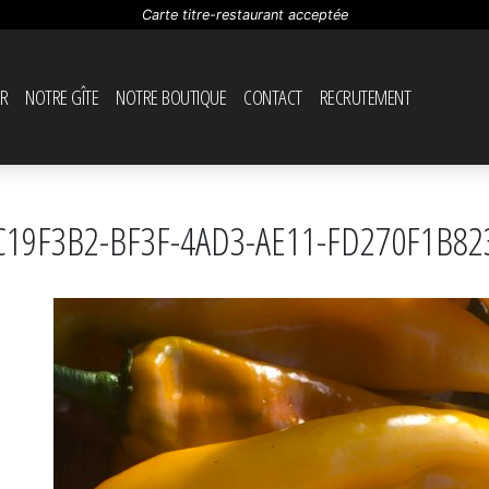
Carte titre-restaurant acceptée
R
NOTRE GÎTE
NOTRE BOUTIQUE
CONTACT
RECRUTEMENT
C19F3B2-BF3F-4AD3-AE11-FD270F1B82