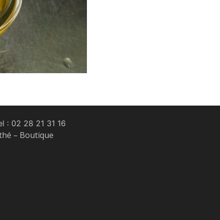
l :
02 28 21 31 16
 thé – Boutique