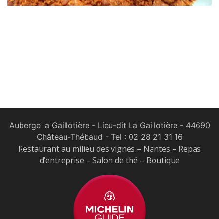
Auberge la Gaillotière - Lieu-dit La Gaillotière - 44690
Château-Thébaud
- Tel :
02 28 21 31 16
Restaurant au milieu des vignes – Nantes – Repas
d’entreprise – Salon de thé – Boutique