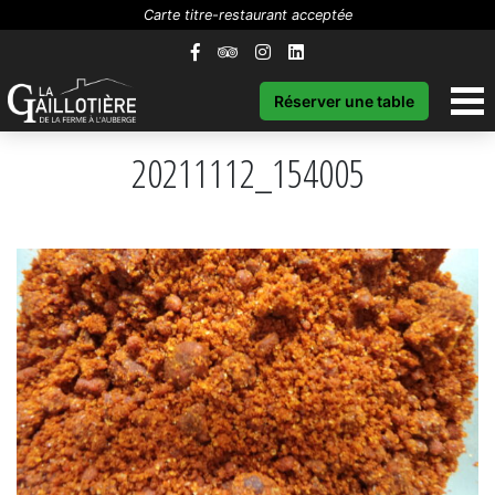
Carte titre-restaurant acceptée
Réserver une table
20211112_154005