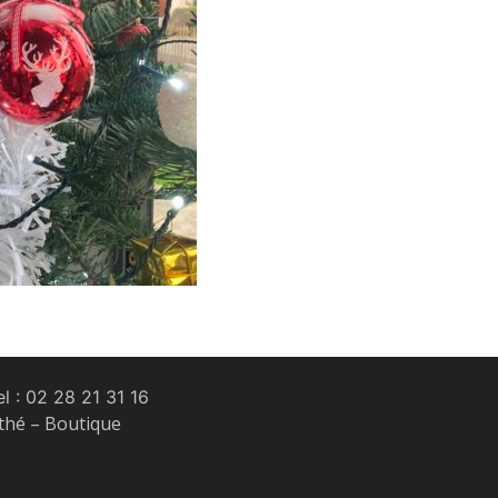
l :
02 28 21 31 16
 thé – Boutique