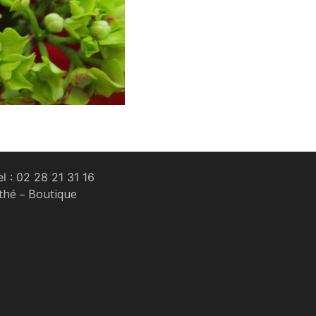
l :
02 28 21 31 16
 thé – Boutique