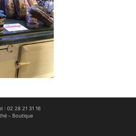
l :
02 28 21 31 16
 thé – Boutique