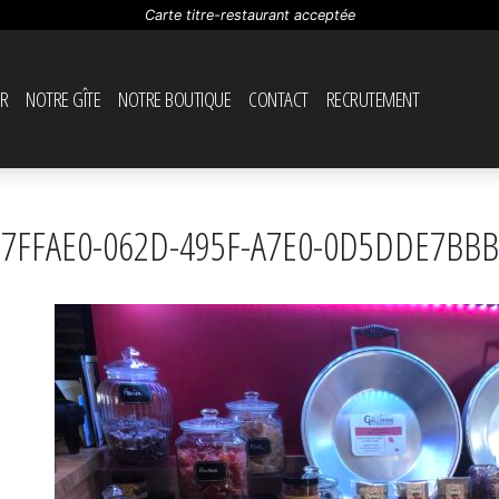
Carte titre-restaurant acceptée
R
NOTRE GÎTE
NOTRE BOUTIQUE
CONTACT
RECRUTEMENT
97FFAE0-062D-495F-A7E0-0D5DDE7BBB