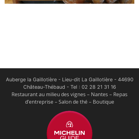
Auberge la Gaillotière - Lieu-dit La Gaillotière - 44690
Château-Thébaud
- Tel :
02 28 21 31 16
Restaurant au milieu des vignes – Nantes – Repas
d’entreprise – Salon de thé – Boutique